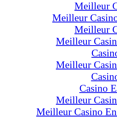
Meilleur 
Meilleur Casin
Meilleur 
Meilleur Casi
Casin
Meilleur Casi
Casin
Casino E
Meilleur Casi
Meilleur Casino En