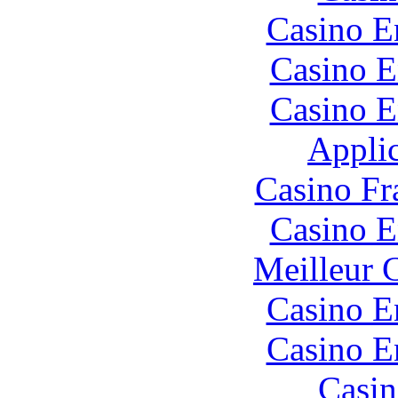
Casino E
Casino E
Casino E
Applic
Casino Fr
Casino E
Meilleur 
Casino E
Casino E
Casin