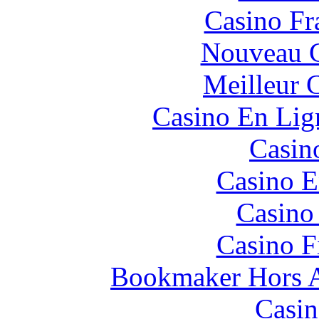
Casino Fr
Nouveau C
Meilleur 
Casino En Lign
Casin
Casino E
Casino
Casino F
Bookmaker Hors Ar
Casin