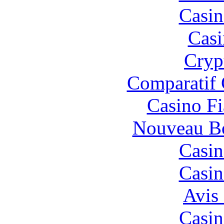
Casin
Casi
Cryp
Comparatif
Casino F
Nouveau B
Casin
Casin
Avis
Casin