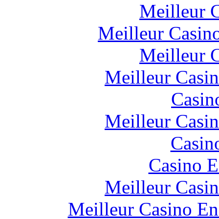
Meilleur 
Meilleur Casin
Meilleur 
Meilleur Casi
Casin
Meilleur Casi
Casin
Casino E
Meilleur Casi
Meilleur Casino En