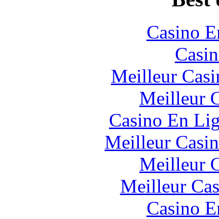
Casino E
Casin
Meilleur Casi
Meilleur 
Casino En Lig
Meilleur Casi
Meilleur 
Meilleur Cas
Casino E